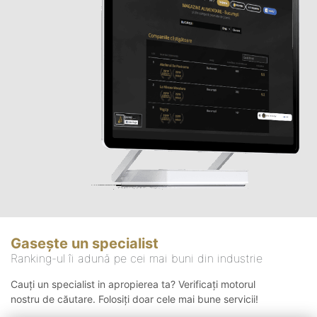
Gasește un specialist
Ranking-ul îi adună pe cei mai buni din industrie
Cauți un specialist in apropierea ta? Verificați motorul
nostru de căutare. Folosiți doar cele mai bune servicii!