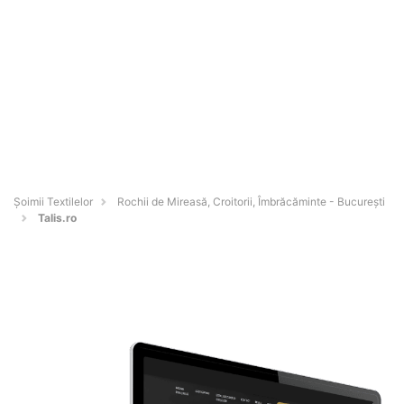
Șoimii Textilelor
Rochii de Mireasă, Croitorii, Îmbrăcăminte - Bucureşti
Talis.ro