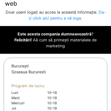
web
Doar userii logați au acces la această informație.
Da-
ți click aici pentru a vă loga.
Este acesta compania dumneavoastră
?
Felicitări!
Aă cum să primești materialele de
marketing
Bucureşti
Soseaua Bucuresti
Program de lucru:
Luni
10–18
Marți
10–18
Miercuri
10–18
Joi
10–18