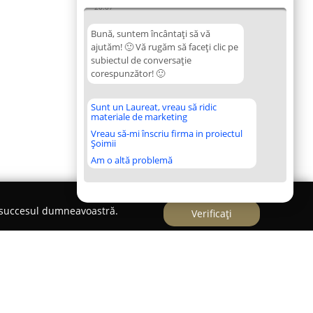
20:07
Bună, suntem încântați să vă
ajutăm! 🙂 Vă rugăm să faceți clic pe
subiectul de conversație
corespunzător! 🙂
Sunt un Laureat, vreau să ridic
materiale de marketing
Vreau să-mi înscriu firma in proiectul
Șoimii
Am o altă problemă
e succesul dumneavoastră.
Verificați