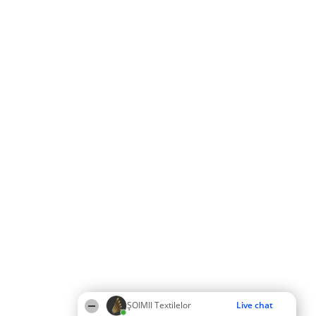
ȘOIMII Textilelor
Live chat