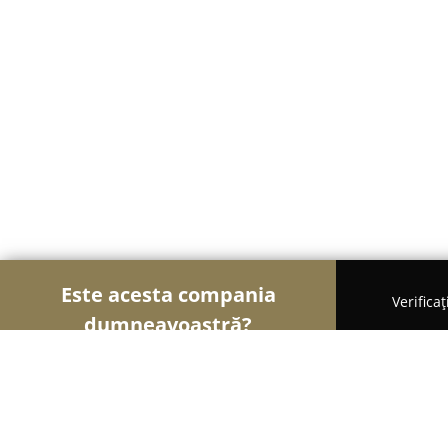
Este acesta compania
Verifica
dumneavoastră?
Șoimii Textilelor
Rochii de Mireasă, Croitorii, Î