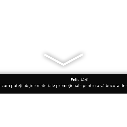
Felicitări!
ți cum puteți obține materiale promoționale pentru a vă bucura d
mbrăcăminte - Făgăraş
The DressUp House