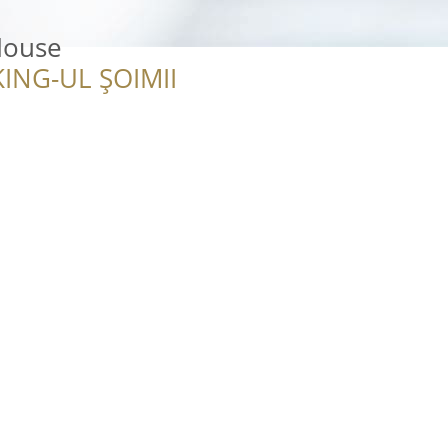
House
ING-UL ȘOIMII