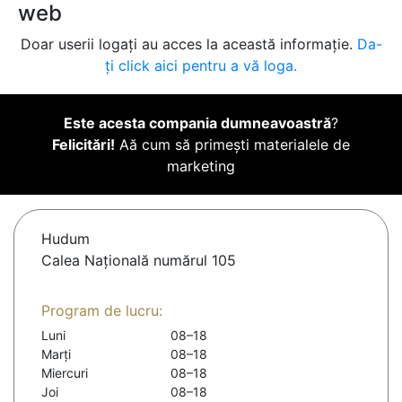
web
Doar userii logați au acces la această informație.
Da-
ți click aici pentru a vă loga.
Este acesta compania dumneavoastră
?
Felicitări!
Aă cum să primești materialele de
marketing
Hudum
Calea Națională numărul 105
Program de lucru:
Luni
08–18
Marți
08–18
Miercuri
08–18
Joi
08–18