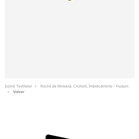
Șoimii Textilelor
Rochii de Mireasă, Croitorii, Îmbrăcăminte - Hudum
Volver