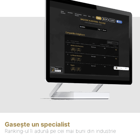
Gasește un specialist
Ranking-ul îi adună pe cei mai buni din industrie