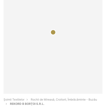
Șoimii Textilelor
Rochii de Mireasă, Croitorii, Îmbrăcăminte - Buzău
REKORD B BORŢOI S.R.L.