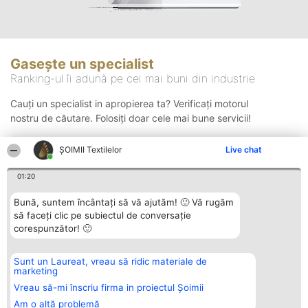
Gasește un specialist
Ranking-ul îi adună pe cei mai buni din industrie
Cauți un specialist in apropierea ta? Verificați motorul
nostru de căutare. Folosiți doar cele mai bune servicii!
ȘOIMII Textilelor
Live chat
Căutare
01:20
Bună, suntem încântați să vă ajutăm! 🙂 Vă rugăm
să faceți clic pe subiectul de conversație
corespunzător! 🙂
Sunt un Laureat, vreau să ridic materiale de
Organizator Ranking
Plebiscyt
Contact
marketing
BRIGHT SOLUTIONS BR SRL
Câștigătorii
Contact
Aleea Timisul De Sus 2 Bl. A30
Lista Tuturor
Vreau să-mi înscriu firma in proiectul Șoimii
Sc. A Et. 4 Ap. 13 Cod 061952
Laureaților
Am o altă problemă
București
Reguli