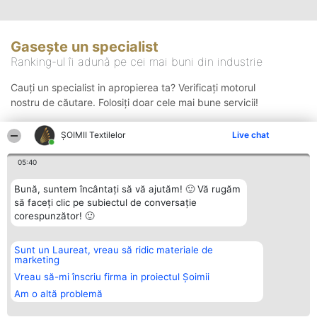
Gasește un specialist
Ranking-ul îi adună pe cei mai buni din industrie
Cauți un specialist in apropierea ta? Verificați motorul
nostru de căutare. Folosiți doar cele mai bune servicii!
ȘOIMII Textilelor
Live chat
Căutare
05:40
Bună, suntem încântați să vă ajutăm! 🙂 Vă rugăm
să faceți clic pe subiectul de conversație
corespunzător! 🙂
Sunt un Laureat, vreau să ridic materiale de
Organizator Ranking
Plebiscyt
Contact
marketing
BRIGHT SOLUTIONS BR SRL
Câștigătorii
Contact
Aleea Timisul De Sus 2 Bl. A30
Lista Tuturor
Vreau să-mi înscriu firma in proiectul Șoimii
Sc. A Et. 4 Ap. 13 Cod 061952
Laureaților
Am o altă problemă
București
Reguli
CUI 36737675
Statut
tel: +40 770 990 492
Politica de