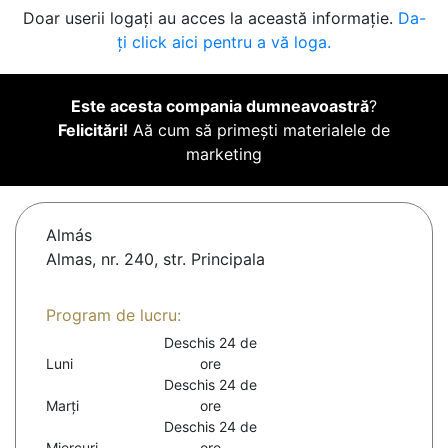
Doar userii logați au acces la această informație.
Da-
ți click aici pentru a vă loga.
Este acesta compania dumneavoastră
?
Felicitări!
Aă cum să primești materialele de
marketing
Almás
Almas, nr. 240, str. Principala
Program de lucru:
Deschis 24 de
Luni
ore
Deschis 24 de
Marți
ore
Deschis 24 de
Miercuri
ore