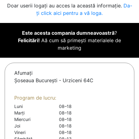
Doar userii logați au acces la această informație.
Da-
ți click aici pentru a vă loga.
Este acesta compania dumneavoastră
?
Felicitări!
Aă cum să primești materialele de
marketing
Afumaţi
Șoseaua București - Urziceni 64C
Program de lucru:
Luni
08–18
Marți
08–18
Miercuri
08–18
Joi
08–18
Vineri
08–18
Sâmbătă
08–13