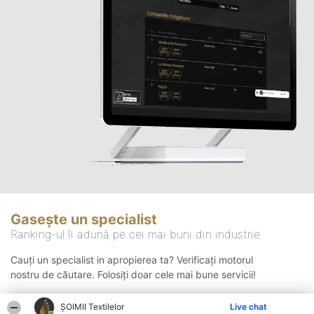
Gasește un specialist
Ranking-ul îi adună pe cei mai buni din industrie
Cauți un specialist in apropierea ta? Verificați motorul
nostru de căutare. Folosiți doar cele mai bune servicii!
ȘOIMII Textilelor
Live chat