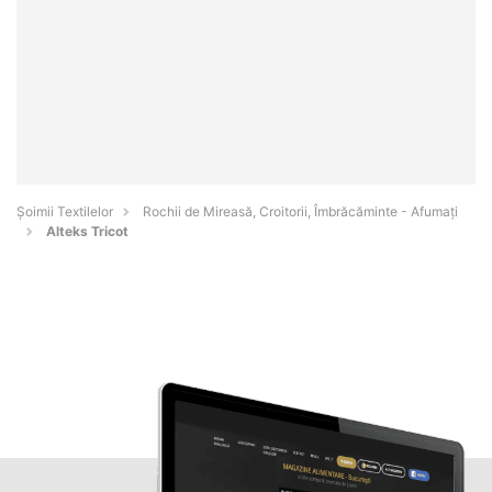
Șoimii Textilelor
Rochii de Mireasă, Croitorii, Îmbrăcăminte - Afumaţi
Alteks Tricot