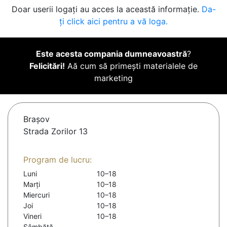
Doar userii logați au acces la această informație.
Da-
ți click aici pentru a vă loga.
Este acesta compania dumneavoastră
?
Felicitări!
Aă cum să primești materialele de
marketing
Braşov
Strada Zorilor 13
Program de lucru:
Luni
10–18
Marți
10–18
Miercuri
10–18
Joi
10–18
Vineri
10–18
Sâmbătă
-