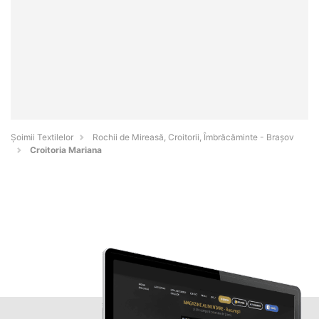
Șoimii Textilelor
Rochii de Mireasă, Croitorii, Îmbrăcăminte - Braşov
Croitoria Mariana