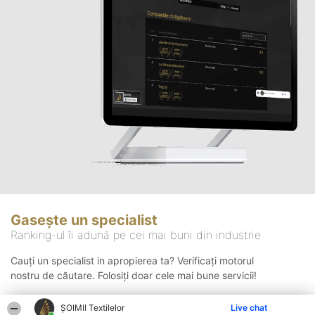
Gasește un specialist
Ranking-ul îi adună pe cei mai buni din industrie
Cauți un specialist in apropierea ta? Verificați motorul
nostru de căutare. Folosiți doar cele mai bune servicii!
ȘOIMII Textilelor
Live chat