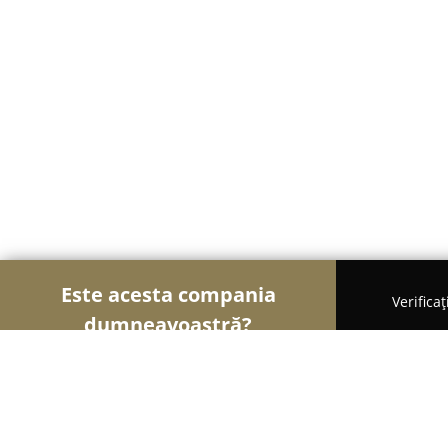
Este acesta compania
Verifica
dumneavoastră?
Șoimii Textilelor
Rochii de Mireasă, Croitorii, Î