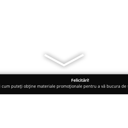
Felicitări!
ți cum puteți obține materiale promoționale pentru a vă bucura d
mbrăcăminte - Deva
Deva Carpet Covoare