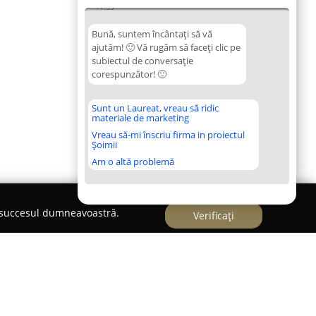
11:53
Bună, suntem încântați să vă
ajutăm! 🙂 Vă rugăm să faceți clic pe
subiectul de conversație
corespunzător! 🙂
Sunt un Laureat, vreau să ridic
materiale de marketing
Vreau să-mi înscriu firma in proiectul
Șoimii
Am o altă problemă
e succesul dumneavoastră.
Verificați