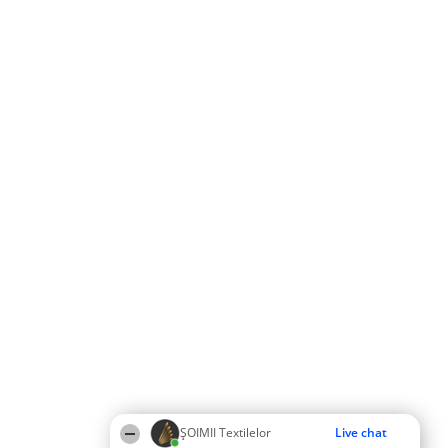
ȘOIMII Textilelor
Live chat