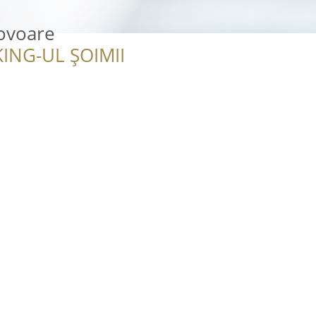
ovoare
ING-UL ȘOIMII