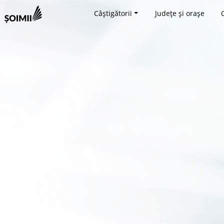
Câștigătorii
Județe și orașe