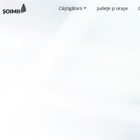
Câștigătorii
Județe și orașe