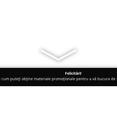
Felicitări!
ți cum puteți obține materiale promoționale pentru a vă bucura d
mbrăcăminte - Timişoara
Digitex S.R.L.