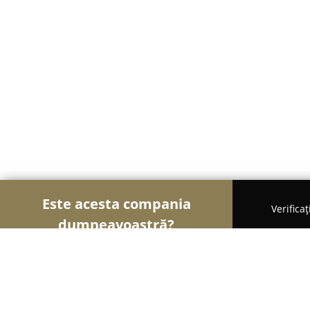
Este acesta compania
Verifica
dumneavoastră?
Șoimii Textilelor
Rochii de Mireasă, Croitorii, Î