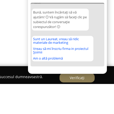
03:57
Bună, suntem încântați să vă
ajutăm! 🙂 Vă rugăm să faceți clic pe
subiectul de conversație
corespunzător! 🙂
Sunt un Laureat, vreau să ridic
materiale de marketing
Vreau să-mi înscriu firma in proiectul
Șoimii
Am o altă problemă
e succesul dumneavoastră.
Verificați