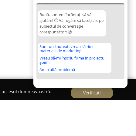
18:19
Bună, suntem încântați să vă
ajutăm! 🙂 Vă rugăm să faceți clic pe
subiectul de conversație
corespunzător! 🙂
Sunt un Laureat, vreau să ridic
materiale de marketing
Vreau să-mi înscriu firma in proiectul
Șoimii
Am o altă problemă
e succesul dumneavoastră.
Verificați
i retusuri imbracaminte