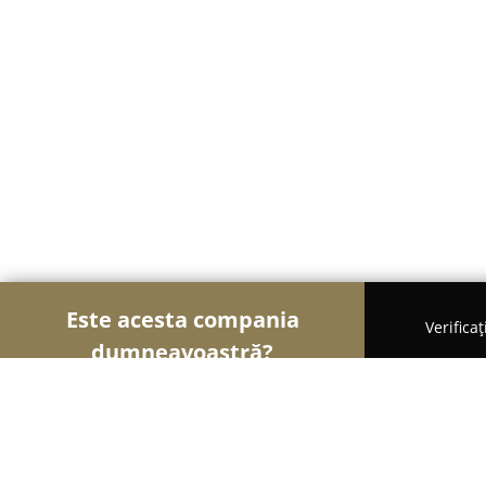
Este acesta compania
Verifica
dumneavoastră?
Șoimii Textilelor
Rochii de Mireasă, Croitorii, 