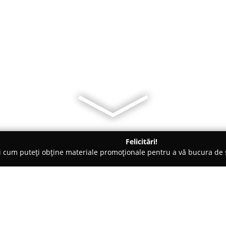
Felicitări!
ți cum puteți obține materiale promoționale pentru a vă bucura d
Îmbrăcăminte - Târgu-Mureş
Doina Rosca - Atelier de croitorie s