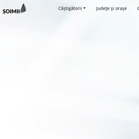
Câștigătorii
Județe și orașe