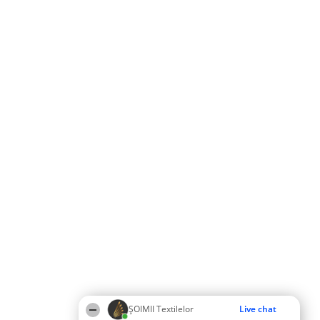
ȘOIMII Textilelor
Live chat