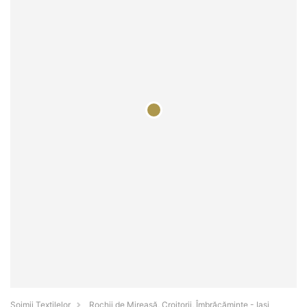
Șoimii Textilelor
Rochii de Mireasă, Croitorii, Îmbrăcăminte - Iaşi