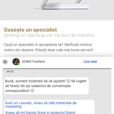
Gasește un specialist
Ranking-ul îi adună pe cei mai buni din industrie
Cauți un specialist in apropierea ta? Verificați motorul
nostru de căutare. Folosiți doar cele mai bune servicii!
ȘOIMII Textilelor
Live chat
Căutare
04:33
Bună, suntem încântați să vă ajutăm! 🙂 Vă rugăm
să faceți clic pe subiectul de conversație
corespunzător! 🙂
Sunt un Laureat, vreau să ridic materiale de
Organizator Ranking
Plebiscyt
Contact
marketing
BRIGHT SOLUTIONS BR SRL
Câștigătorii
Contact
Aleea Timisul De Sus 2 Bl. A30
Lista Tuturor
Vreau să-mi înscriu firma in proiectul Șoimii