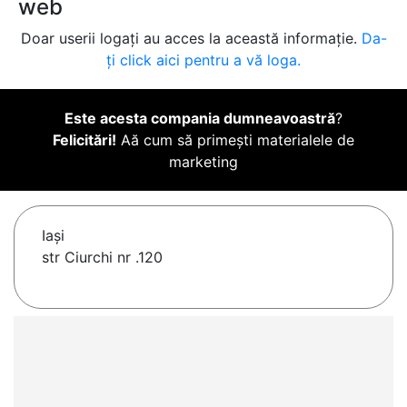
web
Doar userii logați au acces la această informație.
Da-
ți click aici pentru a vă loga.
Este acesta compania dumneavoastră
?
Felicitări!
Aă cum să primești materialele de
marketing
Iaşi
str Ciurchi nr .120