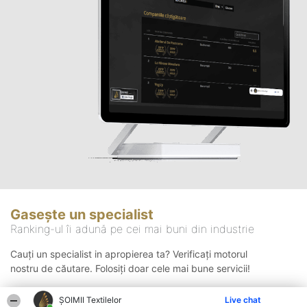
Gasește un specialist
Ranking-ul îi adună pe cei mai buni din industrie
Cauți un specialist in apropierea ta? Verificați motorul
nostru de căutare. Folosiți doar cele mai bune servicii!
ȘOIMII Textilelor
Live chat