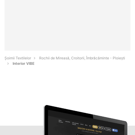
Șoimii Textilelor
Rochii de Mireasă, Croitorii, Îmbrăcăminte - Ploieşti
Interior VIBE