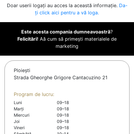
Doar userii logați au acces la această informație.
Da-
ți click aici pentru a vă loga.
Este acesta compania dumneavoastră
?
Felicitări!
Aă cum să primești materialele de
marketing
Ploieşti
Strada Gheorghe Grigore Cantacuzino 21
Program de lucru:
Luni
09–18
Marți
09–18
Miercuri
09–18
Joi
09–18
Vineri
09–18
Sâmbătă
10–14