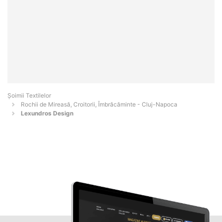
Șoimii Textilelor
Rochii de Mireasă, Croitorii, Îmbrăcăminte - Cluj-Napoca
Lexundros Design