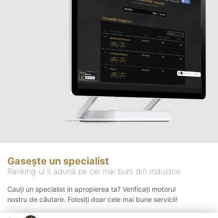
Gasește un specialist
Ranking-ul îi adună pe cei mai buni din industrie
Cauți un specialist in apropierea ta? Verificați motorul
nostru de căutare. Folosiți doar cele mai bune servicii!