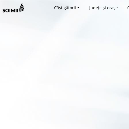
Câștigătorii
Județe și orașe