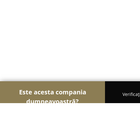
Este acesta compania
Verifica
dumneavoastră?
Șoimii Textilelor
Rochii de Mireasă, Croitorii, Î