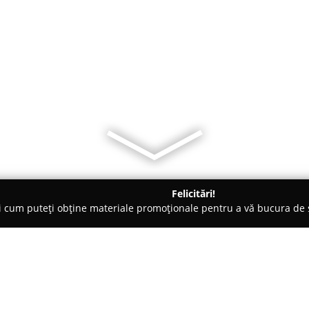
Felicitări!
ți cum puteți obține materiale promoționale pentru a vă bucura d
mbrăcăminte - Giurgiu
Croitorie4you