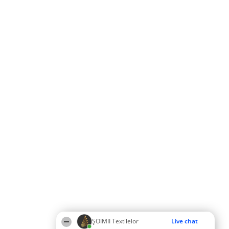
ȘOIMII Textilelor
Live chat