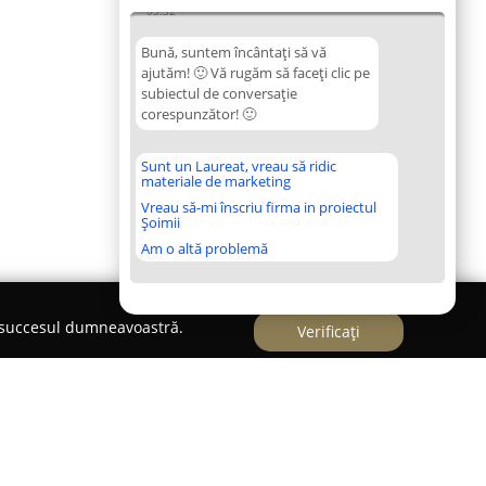
03:32
Bună, suntem încântați să vă
ajutăm! 🙂 Vă rugăm să faceți clic pe
subiectul de conversație
corespunzător! 🙂
Sunt un Laureat, vreau să ridic
materiale de marketing
Vreau să-mi înscriu firma in proiectul
Șoimii
Am o altă problemă
e succesul dumneavoastră.
Verificați