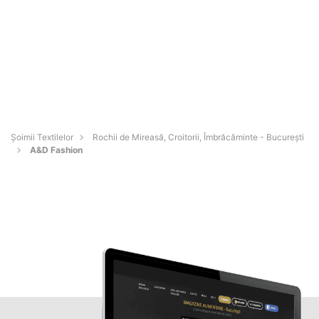
Șoimii Textilelor
Rochii de Mireasă, Croitorii, Îmbrăcăminte - Bucureşti
A&D Fashion