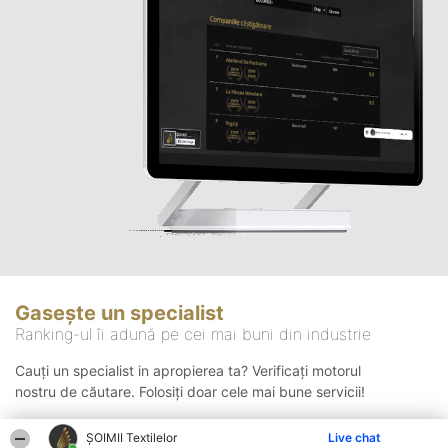
Gasește un specialist
Ranking-ul îi adună pe cei mai buni din industrie
Cauți un specialist in apropierea ta? Verificați motorul
nostru de căutare. Folosiți doar cele mai bune servicii!
ȘOIMII Textilelor
Live chat