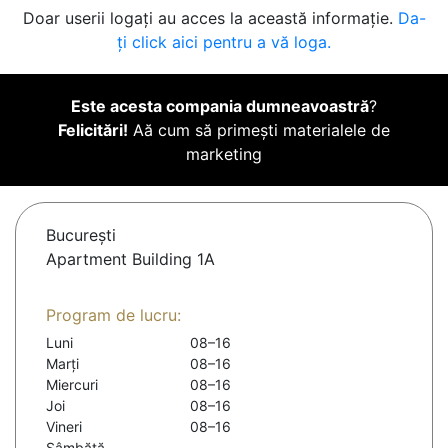
Doar userii logați au acces la această informație.
Da-
ți click aici pentru a vă loga.
Este acesta compania dumneavoastră
?
Felicitări!
Aă cum să primești materialele de
marketing
Bucureşti
Apartment Building 1A
Program de lucru:
Luni
08–16
Marți
08–16
Miercuri
08–16
Joi
08–16
Vineri
08–16
Sâmbătă
-