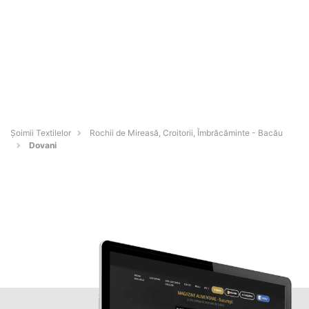
Șoimii Textilelor
Rochii de Mireasă, Croitorii, Îmbrăcăminte - Bacău
Dovani