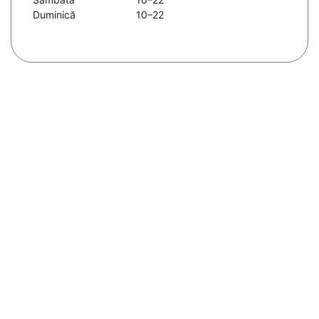
Duminică
10–22