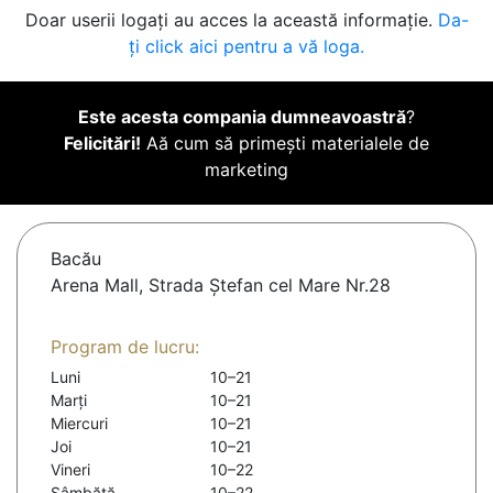
Doar userii logați au acces la această informație.
Da-
ți click aici pentru a vă loga.
Este acesta compania dumneavoastră
?
Felicitări!
Aă cum să primești materialele de
marketing
Bacău
Arena Mall, Strada Ștefan cel Mare Nr.28
Program de lucru:
Luni
10–21
Marți
10–21
Miercuri
10–21
Joi
10–21
Vineri
10–22
Sâmbătă
10–22