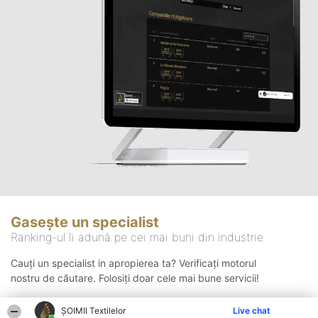
Gasește un specialist
Ranking-ul îi adună pe cei mai buni din industrie
Cauți un specialist in apropierea ta? Verificați motorul
nostru de căutare. Folosiți doar cele mai bune servicii!
ȘOIMII Textilelor
Live chat