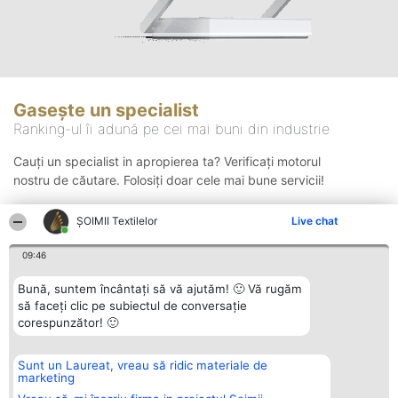
Gasește un specialist
Ranking-ul îi adună pe cei mai buni din industrie
Cauți un specialist in apropierea ta? Verificați motorul
nostru de căutare. Folosiți doar cele mai bune servicii!
ȘOIMII Textilelor
Live chat
Căutare
09:46
Bună, suntem încântați să vă ajutăm! 🙂 Vă rugăm
să faceți clic pe subiectul de conversație
corespunzător! 🙂
Sunt un Laureat, vreau să ridic materiale de
Organizator Ranking
Plebiscyt
Contact
marketing
BRIGHT SOLUTIONS BR SRL
Câștigătorii
Contact
Aleea Timisul De Sus 2 Bl. A30
Lista Tuturor