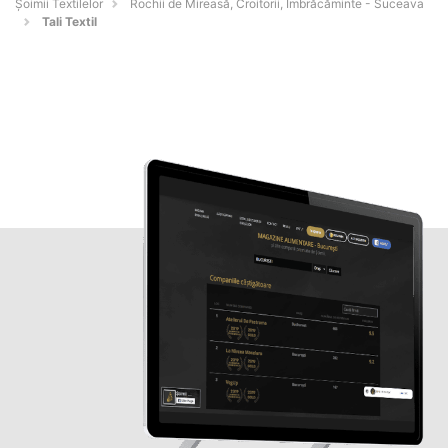
Șoimii Textilelor
Rochii de Mireasă, Croitorii, Îmbrăcăminte - Suceava
Tali Textil