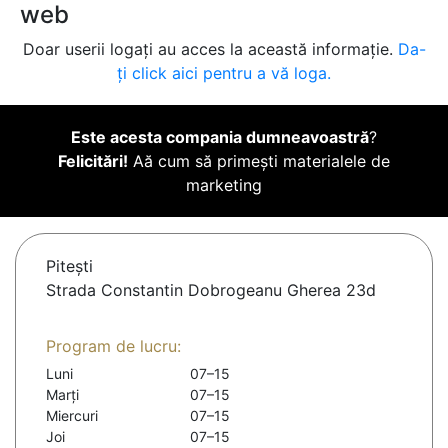
web
Doar userii logați au acces la această informație.
Da-
ți click aici pentru a vă loga.
Este acesta compania dumneavoastră
?
Felicitări!
Aă cum să primești materialele de
marketing
Piteşti
Strada Constantin Dobrogeanu Gherea 23d
Program de lucru:
Luni
07–15
Marți
07–15
Miercuri
07–15
Joi
07–15