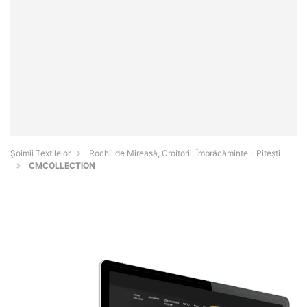
Șoimii Textilelor
Rochii de Mireasă, Croitorii, Îmbrăcăminte - Piteşti
CMCOLLECTION