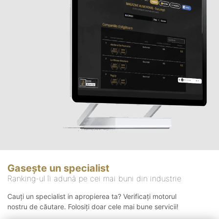
Gasește un specialist
Ranking-ul îi adună pe cei mai buni din industrie
Cauți un specialist in apropierea ta? Verificați motorul
nostru de căutare. Folosiți doar cele mai bune servicii!