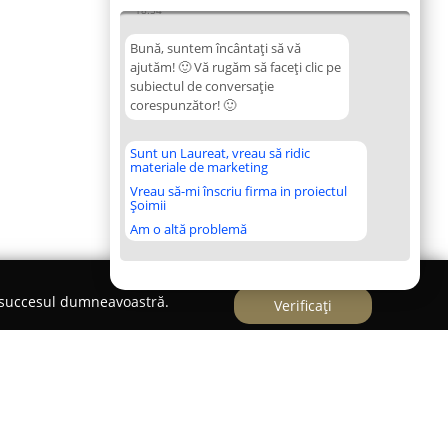
18:54
Bună, suntem încântați să vă
ajutăm! 🙂 Vă rugăm să faceți clic pe
subiectul de conversație
corespunzător! 🙂
Sunt un Laureat, vreau să ridic
materiale de marketing
Vreau să-mi înscriu firma in proiectul
Șoimii
Am o altă problemă
e succesul dumneavoastră.
Verificați