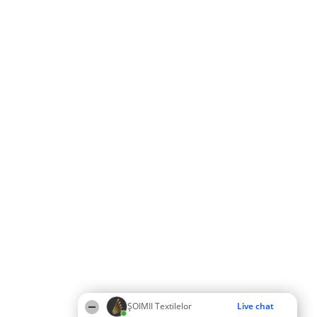
ȘOIMII Textilelor
Live chat