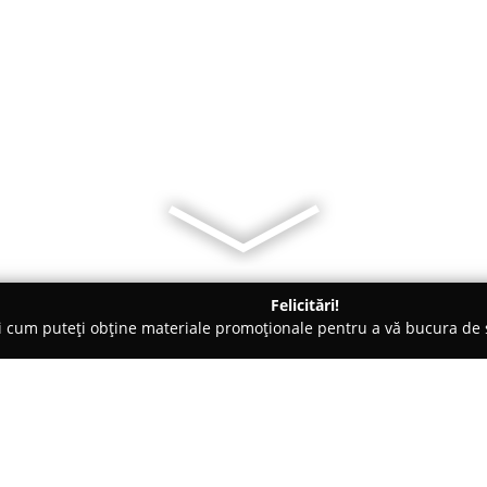
Felicitări!
ți cum puteți obține materiale promoționale pentru a vă bucura d
mbrăcăminte - Bucureşti
Karen Millen