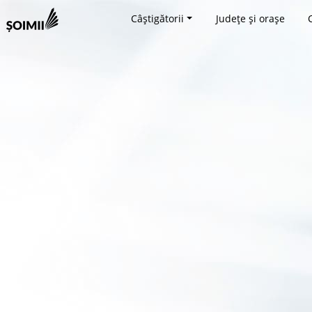
Câștigătorii
Județe și orașe