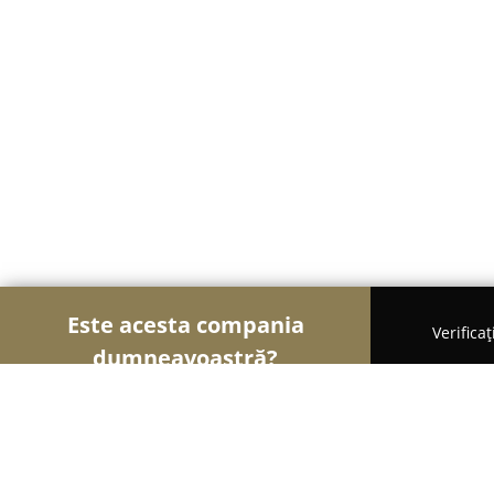
Este acesta compania
Verifica
dumneavoastră?
Șoimii Textilelor
Rochii de Mireasă, Croitorii, Î