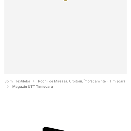
Șoimii Textilelor
Rochii de Mireasă, Croitorii, Îmbrăcăminte - Timişoara
Magazin UTT Timisoara