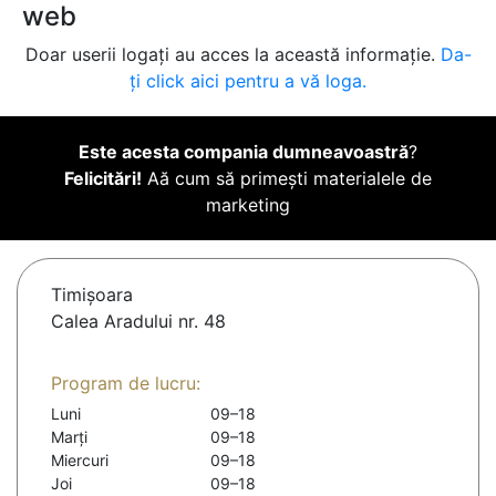
web
Doar userii logați au acces la această informație.
Da-
ți click aici pentru a vă loga.
Este acesta compania dumneavoastră
?
Felicitări!
Aă cum să primești materialele de
marketing
Timişoara
Calea Aradului nr. 48
Program de lucru:
Luni
09–18
Marți
09–18
Miercuri
09–18
Joi
09–18