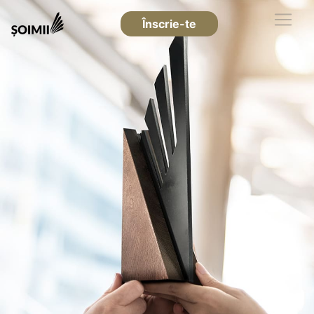
Înscrie-te