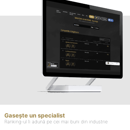
Gasește un specialist
Ranking-ul îi adună pe cei mai buni din industrie