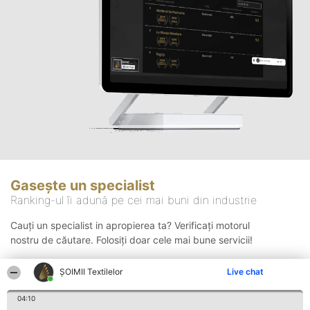
Gasește un specialist
Ranking-ul îi adună pe cei mai buni din industrie
Cauți un specialist in apropierea ta? Verificați motorul
nostru de căutare. Folosiți doar cele mai bune servicii!
ȘOIMII Textilelor
Live chat
Căutare
04:10