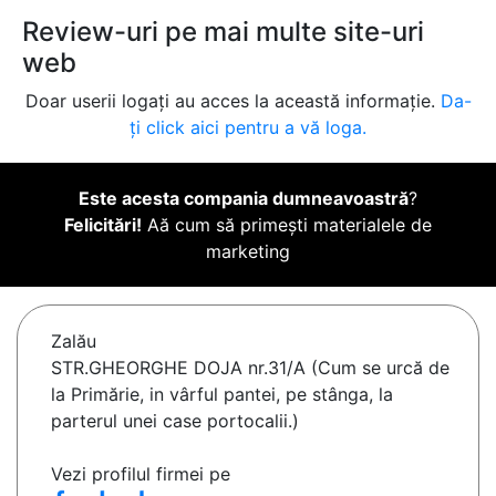
Review-uri pe mai multe site-uri
web
Doar userii logați au acces la această informație.
Da-
ți click aici pentru a vă loga.
Este acesta compania dumneavoastră
?
Felicitări!
Aă cum să primești materialele de
marketing
Zalău
STR.GHEORGHE DOJA nr.31/A (Cum se urcă de
la Primărie, in vârful pantei, pe stânga, la
parterul unei case portocalii.)
Vezi profilul firmei pe