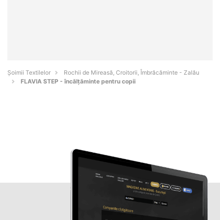
Șoimii Textilelor
Rochii de Mireasă, Croitorii, Îmbrăcăminte - Zalău
FLAVIA STEP - încălțăminte pentru copii