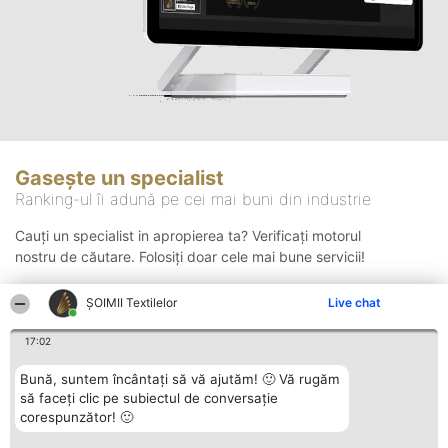
Gasește un specialist
Ranking-ul îi adună pe cei mai buni din industrie
Cauți un specialist in apropierea ta? Verificați motorul
nostru de căutare. Folosiți doar cele mai bune servicii!
ȘOIMII Textilelor
Live chat
Căutare
17:02
Bună, suntem încântați să vă ajutăm! 🙂 Vă rugăm
să faceți clic pe subiectul de conversație
corespunzător! 🙂