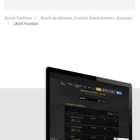
Șoimii Textilelor
Rochii de Mireasă, Croitorii, Îmbrăcăminte - Botoşani
JADE Fashion