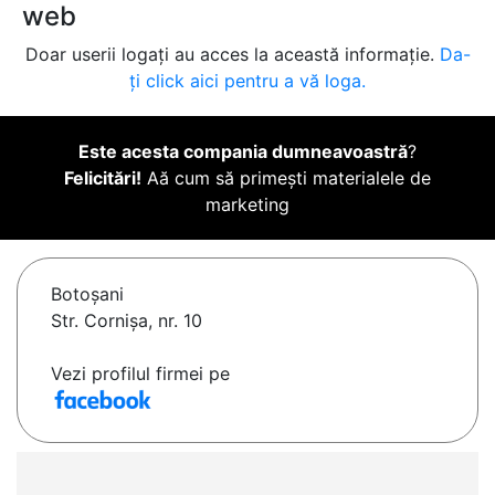
web
Doar userii logați au acces la această informație.
Da-
ți click aici pentru a vă loga.
Este acesta compania dumneavoastră
?
Felicitări!
Aă cum să primești materialele de
marketing
Botoşani
Str. Cornișa, nr. 10
Vezi profilul firmei pe