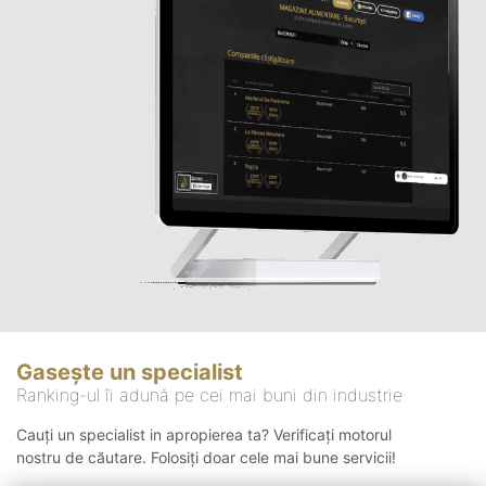
Gasește un specialist
Ranking-ul îi adună pe cei mai buni din industrie
Cauți un specialist in apropierea ta? Verificați motorul
nostru de căutare. Folosiți doar cele mai bune servicii!