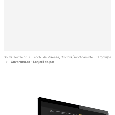
Șoimii Textilelor
Rochii de Mireasă, Croitorii, Îmbrăcăminte - Târgovişte
Cuvertura.ro - Lenjerii de pat