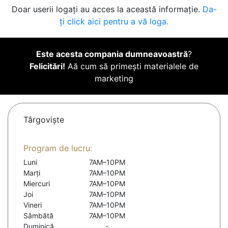
Doar userii logați au acces la această informație.
Da-
ți click aici pentru a vă loga.
Este acesta compania dumneavoastră
?
Felicitări!
Aă cum să primești materialele de
marketing
Târgovişte
Program de lucru:
Luni
7AM–10PM
Marți
7AM–10PM
Miercuri
7AM–10PM
Joi
7AM–10PM
Vineri
7AM–10PM
Sâmbătă
7AM–10PM
Duminică
-