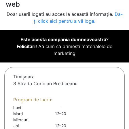
web
Doar userii logați au acces la această informație.
Da-
ți click aici pentru a vă loga.
Este acesta compania dumneavoastră
?
Felicitări!
Aă cum să primești materialele de
marketing
Timişoara
3 Strada Coriolan Brediceanu
Program de lucru:
Luni
-
Marți
12–20
Miercuri
-
Joi
12–20