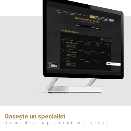
Gasește un specialist
Ranking-ul îi adună pe cei mai buni din industrie