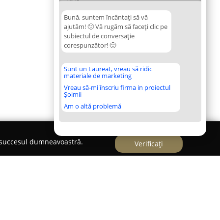
Bună, suntem încântați să vă
ajutăm! 🙂 Vă rugăm să faceți clic pe
subiectul de conversație
corespunzător! 🙂
Sunt un Laureat, vreau să ridic
materiale de marketing
Vreau să-mi înscriu firma in proiectul
Șoimii
Am o altă problemă
e succesul dumneavoastră.
Verificați