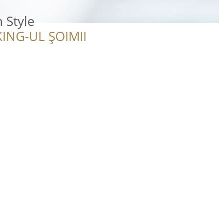
 Style
ING-UL ȘOIMII