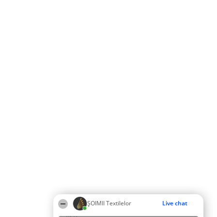
ȘOIMII Textilelor
Live chat
18:12