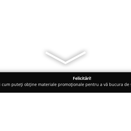
Felicitări!
ți cum puteți obține materiale promoționale pentru a vă bucura d
mbrăcăminte - Deva
Luxury Fashion Style