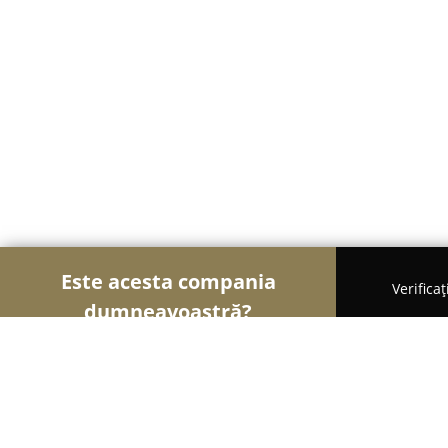
Este acesta compania
Verifica
dumneavoastră?
Șoimii Textilelor
Rochii de Mireasă, Croitorii, Î
Luxury Fashion Style