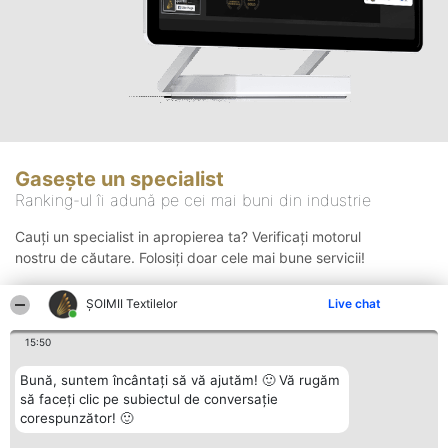
Gasește un specialist
Ranking-ul îi adună pe cei mai buni din industrie
Cauți un specialist in apropierea ta? Verificați motorul
nostru de căutare. Folosiți doar cele mai bune servicii!
ȘOIMII Textilelor
Live chat
Căutare
15:50
Bună, suntem încântați să vă ajutăm! 🙂 Vă rugăm
să faceți clic pe subiectul de conversație
corespunzător! 🙂