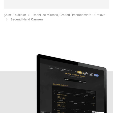
Șoimii Textilelor
Rochii de Mireasă, Croitorii, Îmbrăcăminte - Craiova
Second Hand Carmen