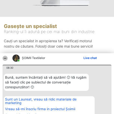
Gasește un specialist
Ranking-ul îi adună pe cei mai buni din industrie
Cauți un specialist in apropierea ta? Verificați motorul
nostru de căutare. Folosiți doar cele mai bune servicii!
ȘOIMII Textilelor
Live chat
Căutare
08:30
Bună, suntem încântați să vă ajutăm! 🙂 Vă rugăm
să faceți clic pe subiectul de conversație
corespunzător! 🙂
Sunt un Laureat, vreau să ridic materiale de
Organizator Ranking
Plebiscyt
Contact
marketing
BRIGHT SOLUTIONS BR SRL
Câștigătorii
Contact
Aleea Timisul De Sus 2 Bl. A30
Lista Tuturor
Vreau să-mi înscriu firma in proiectul Șoimii
Sc. A Et. 4 Ap. 13 Cod 061952
Laureaților