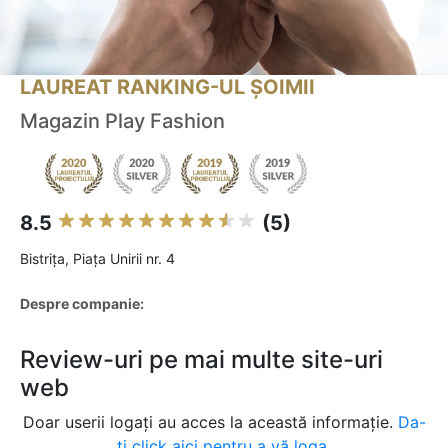
LAUREAT RANKING-UL ȘOIMII
Magazin Play Fashion
8.5
(5)
Bistriţa, Piața Unirii nr. 4
Despre companie:
Review-uri pe mai multe site-uri
web
Doar userii logați au acces la această informație.
Da-
ți click aici pentru a vă loga.