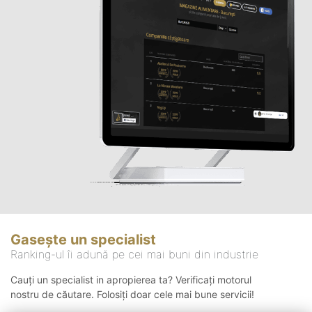
Gasește un specialist
Ranking-ul îi adună pe cei mai buni din industrie
Cauți un specialist in apropierea ta? Verificați motorul
nostru de căutare. Folosiți doar cele mai bune servicii!