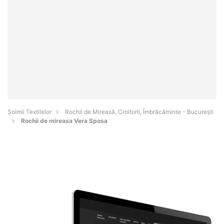
Șoimii Textilelor
Rochii de Mireasă, Croitorii, Îmbrăcăminte - Bucureşti
Rochii de mireasa Vera Sposa