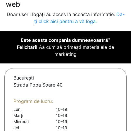
web
Doar userii logați au acces la această informație.
Da-
ți click aici pentru a vă loga.
Este acesta compania dumneavoastră
?
Felicitări!
Aă cum să primești materialele de
marketing
Bucureşti
Strada Popa Soare 40
Program de lucru:
Luni
10–19
Marți
10–19
Miercuri
10–19
Joi
10–19