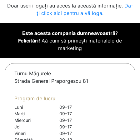
Doar userii logați au acces la această informație.
Da-
ți click aici pentru a vă loga.
Este acesta compania dumneavoastră
?
Felicitări!
Aă cum să primești materialele de
marketing
Turnu Măgurele
Strada General Praporgescu 81
Program de lucru:
Luni
09–17
Marți
09–17
Miercuri
09–17
Joi
09–17
Vineri
09–17
Sâmbătă
09–13