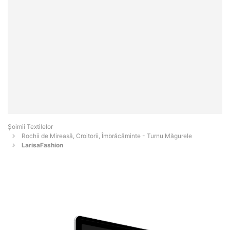
Șoimii Textilelor
Rochii de Mireasă, Croitorii, Îmbrăcăminte - Turnu Măgurele
LarisaFashion