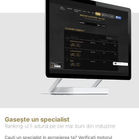
Gasește un specialist
Ranking-ul îi adună pe cei mai buni din industrie
Cauți un specialist in apropierea ta? Verificați motorul