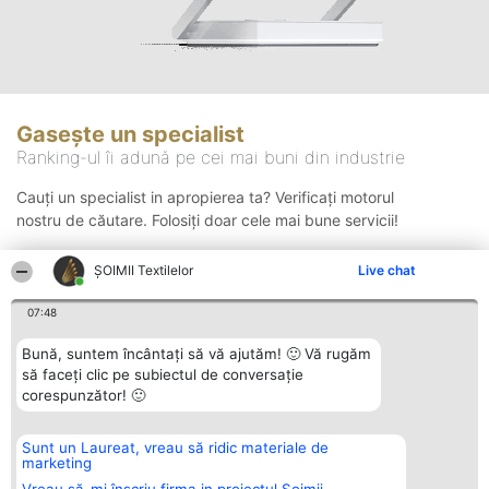
Gasește un specialist
Ranking-ul îi adună pe cei mai buni din industrie
Cauți un specialist in apropierea ta? Verificați motorul
nostru de căutare. Folosiți doar cele mai bune servicii!
ȘOIMII Textilelor
Live chat
Căutare
07:48
Bună, suntem încântați să vă ajutăm! 🙂 Vă rugăm
să faceți clic pe subiectul de conversație
corespunzător! 🙂
Sunt un Laureat, vreau să ridic materiale de
Organizator Ranking
Plebiscyt
Contact
marketing
BRIGHT SOLUTIONS BR SRL
Câștigătorii
Contact
Aleea Timisul De Sus 2 Bl. A30
Lista Tuturor