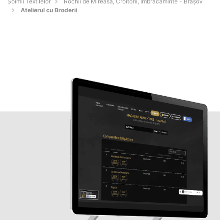
Șoimii Textilelor
Rochii de Mireasă, Croitorii, Îmbrăcăminte - Braşov
Atelierul cu Broderii