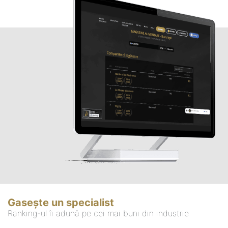
Gasește un specialist
Ranking-ul îi adună pe cei mai buni din industrie