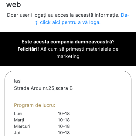
web
Doar userii logați au acces la această informație.
Da-
ți click aici pentru a vă loga.
Este acesta compania dumneavoastră
?
Felicitări!
Aă cum să primești materialele de
marketing
Iaşi
Strada Arcu nr.25,scara B
Program de lucru:
Luni
10–18
Marți
10–18
Miercuri
10–18
Joi
10–18