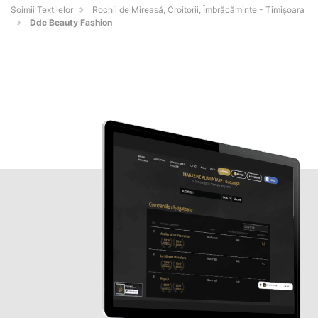
Șoimii Textilelor
Rochii de Mireasă, Croitorii, Îmbrăcăminte - Timişoara
Ddc Beauty Fashion