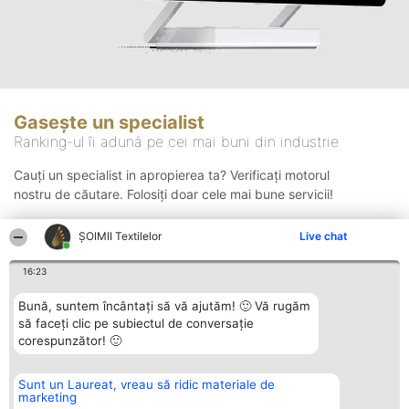
Gasește un specialist
Ranking-ul îi adună pe cei mai buni din industrie
Cauți un specialist in apropierea ta? Verificați motorul
nostru de căutare. Folosiți doar cele mai bune servicii!
ȘOIMII Textilelor
Live chat
Căutare
16:23
Bună, suntem încântați să vă ajutăm! 🙂 Vă rugăm
să faceți clic pe subiectul de conversație
corespunzător! 🙂
Sunt un Laureat, vreau să ridic materiale de
Organizator Ranking
Plebiscyt
Contact
marketing
BRIGHT SOLUTIONS BR SRL
Câștigătorii
Contact