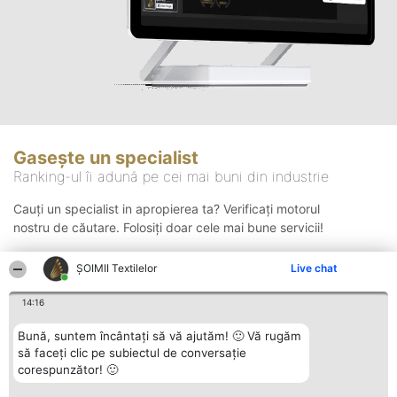
Gasește un specialist
Ranking-ul îi adună pe cei mai buni din industrie
Cauți un specialist in apropierea ta? Verificați motorul
nostru de căutare. Folosiți doar cele mai bune servicii!
ȘOIMII Textilelor
Live chat
Căutare
14:16
Bună, suntem încântați să vă ajutăm! 🙂 Vă rugăm
să faceți clic pe subiectul de conversație
corespunzător! 🙂