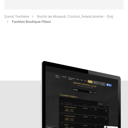
Șoimii Textilelor
Rochii de Mireasă, Croitorii, Îmbrăcăminte - Dolj
Fashion Boutique Filiasi