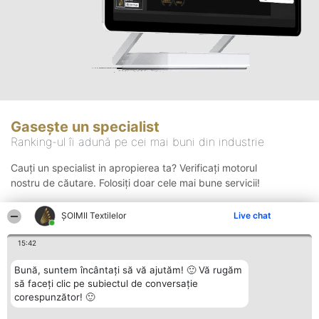
Gasește un specialist
Ranking-ul îi adună pe cei mai buni din industrie
Cauți un specialist in apropierea ta? Verificați motorul
nostru de căutare. Folosiți doar cele mai bune servicii!
ȘOIMII Textilelor
Live chat
Căutare
15:42
Bună, suntem încântați să vă ajutăm! 🙂 Vă rugăm
să faceți clic pe subiectul de conversație
corespunzător! 🙂