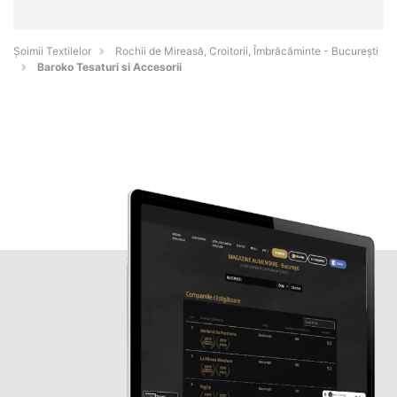
Șoimii Textilelor
Rochii de Mireasă, Croitorii, Îmbrăcăminte - Bucureşti
Baroko Tesaturi si Accesorii