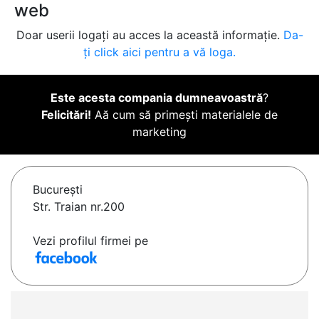
web
Doar userii logați au acces la această informație.
Da-
ți click aici pentru a vă loga.
Este acesta compania dumneavoastră
?
Felicitări!
Aă cum să primești materialele de
marketing
Bucureşti
Str. Traian nr.200
Vezi profilul firmei pe