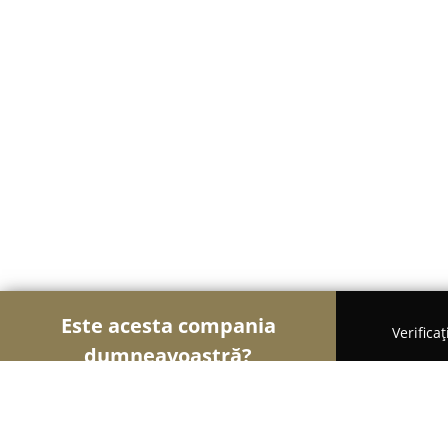
Este acesta compania
Verifica
dumneavoastră?
Șoimii Textilelor
Rochii de Mireasă, Croitorii, Îm