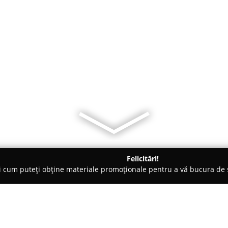
Felicitări!
ți cum puteți obține materiale promoționale pentru a vă bucura d
brăcăminte - Brăila
Excentric Fashion