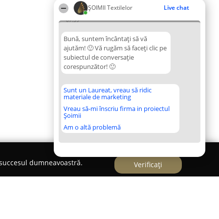
ȘOIMII Textilelor
Live chat
07:39
Bună, suntem încântați să vă
ajutăm! 🙂 Vă rugăm să faceți clic pe
subiectul de conversație
corespunzător! 🙂
Sunt un Laureat, vreau să ridic
materiale de marketing
Vreau să-mi înscriu firma in proiectul
Șoimii
Am o altă problemă
e succesul dumneavoastră.
Verificați