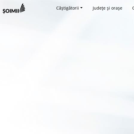
Câștigătorii
Județe și orașe