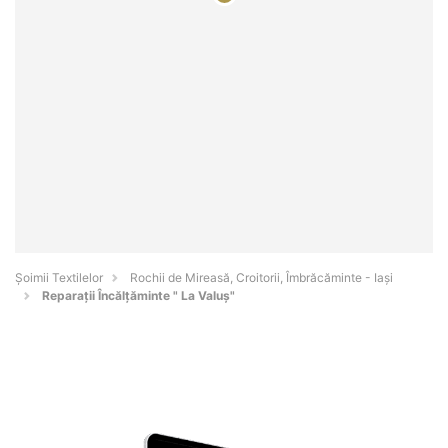
Șoimii Textilelor
Rochii de Mireasă, Croitorii, Îmbrăcăminte - Iaşi
Reparaţii Încălţăminte " La Valuș"