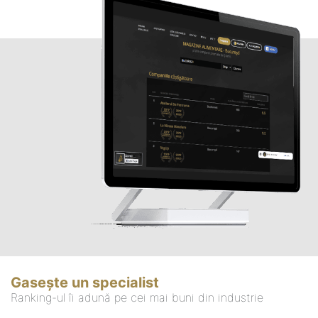
Gasește un specialist
Ranking-ul îi adună pe cei mai buni din industrie