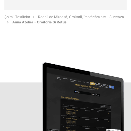
Șoimii Textilelor
Rochii de Mireasă, Croitorii, Îmbrăcăminte - Suceava
Anna Atelier - Croitorie Si Retus