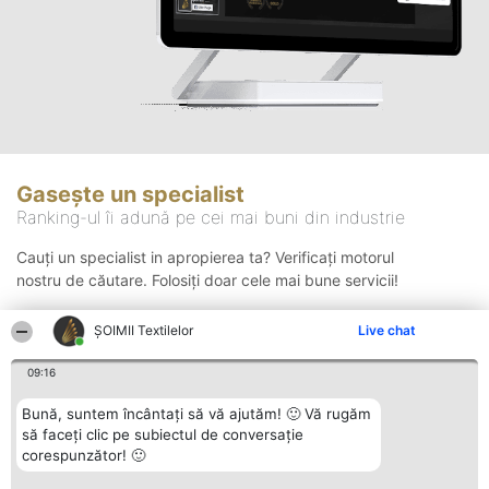
Gasește un specialist
Ranking-ul îi adună pe cei mai buni din industrie
Cauți un specialist in apropierea ta? Verificați motorul
nostru de căutare. Folosiți doar cele mai bune servicii!
ȘOIMII Textilelor
Live chat
Căutare
09:16
Bună, suntem încântați să vă ajutăm! 🙂 Vă rugăm
să faceți clic pe subiectul de conversație
corespunzător! 🙂