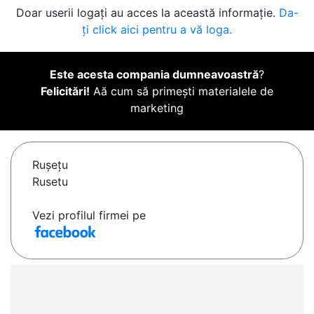
Doar userii logați au acces la această informație.
Da-
ți click aici pentru a vă loga.
Este acesta compania dumneavoastră
?
Felicitări!
Aă cum să primești materialele de
marketing
Ruşeţu
Rusetu
Vezi profilul firmei pe