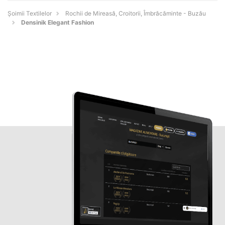
Șoimii Textilelor
Rochii de Mireasă, Croitorii, Îmbrăcăminte - Buzău
Densinik Elegant Fashion