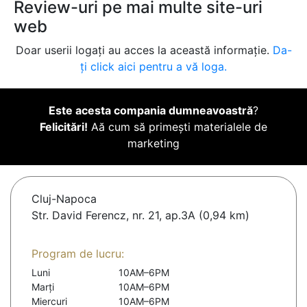
Review-uri pe mai multe site-uri
web
Doar userii logați au acces la această informație.
Da-
ți click aici pentru a vă loga.
Este acesta compania dumneavoastră
?
Felicitări!
Aă cum să primești materialele de
marketing
Cluj-Napoca
Str. David Ferencz, nr. 21, ap.3A (0,94 km)
Program de lucru:
Luni
10AM–6PM
Marți
10AM–6PM
Miercuri
10AM–6PM