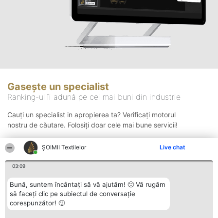
Gasește un specialist
Ranking-ul îi adună pe cei mai buni din industrie
Cauți un specialist in apropierea ta? Verificați motorul
nostru de căutare. Folosiți doar cele mai bune servicii!
ȘOIMII Textilelor
Live chat
Căutare
03:09
Bună, suntem încântați să vă ajutăm! 🙂 Vă rugăm
să faceți clic pe subiectul de conversație
corespunzător! 🙂