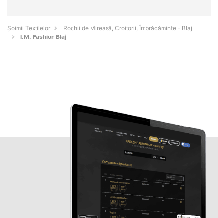
Șoimii Textilelor
Rochii de Mireasă, Croitorii, Îmbrăcăminte - Blaj
I.M. Fashion Blaj