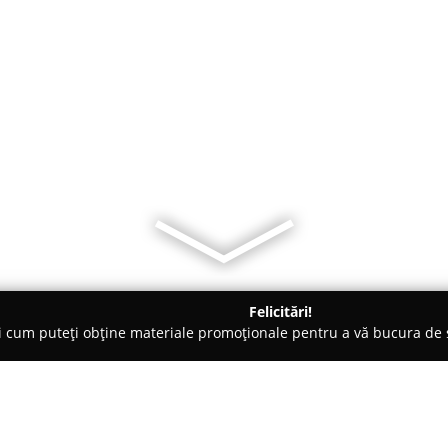
Felicitări!
ți cum puteți obține materiale promoționale pentru a vă bucura d
mbrăcăminte - Alexandria
Saralde Fashion Style