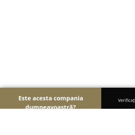
Este acesta compania
Verifica
dumneavoastră?
Șoimii Textilelor
Rochii de Mireasă, Croitorii, Î