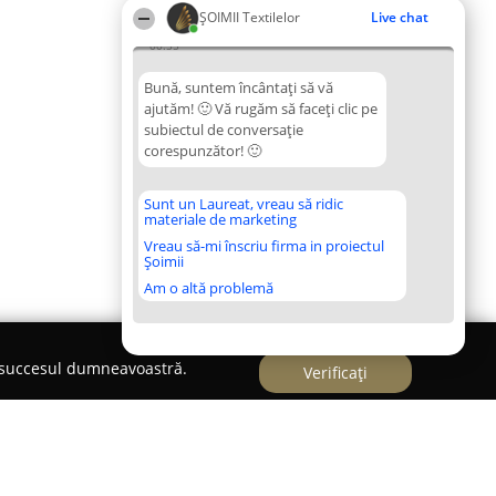
ȘOIMII Textilelor
Live chat
00:55
Bună, suntem încântați să vă
ajutăm! 🙂 Vă rugăm să faceți clic pe
subiectul de conversație
corespunzător! 🙂
Sunt un Laureat, vreau să ridic
materiale de marketing
Vreau să-mi înscriu firma in proiectul
Șoimii
Am o altă problemă
e succesul dumneavoastră.
Verificați