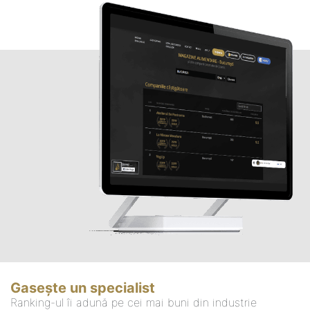
Gasește un specialist
Ranking-ul îi adună pe cei mai buni din industrie