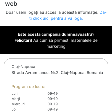
web
Doar userii logați au acces la această informație.
Da-
ți click aici pentru a vă loga.
Este acesta compania dumneavoastră
?
Felicitări!
Aă cum să primești materialele de
marketing
Cluj-Napoca
Strada Avram Iancu, Nr.2, Cluj-Napoca, Romania
Program de lucru:
Luni
09–19
Marți
09–19
Miercuri
09–19
Joi
09–19