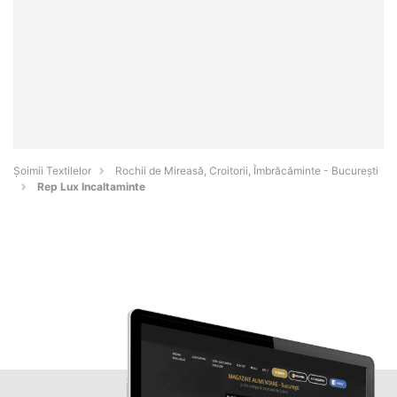
Șoimii Textilelor
Rochii de Mireasă, Croitorii, Îmbrăcăminte - Bucureşti
Rep Lux Incaltaminte