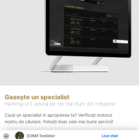
Gasește un specialist
Ranking-ul îi adună pe cei mai buni din industrie
Cauți un specialist in apropierea ta? Verificați motorul
nostru de căutare. Folosiți doar cele mai bune servicii!
ȘOIMII Textilelor
Live chat