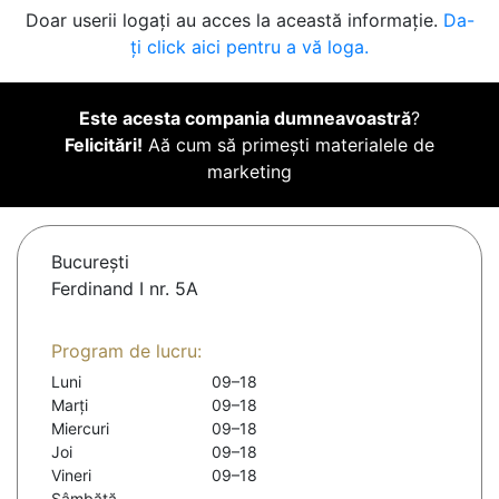
Doar userii logați au acces la această informație.
Da-
ți click aici pentru a vă loga.
Este acesta compania dumneavoastră
?
Felicitări!
Aă cum să primești materialele de
marketing
Bucureşti
Ferdinand I nr. 5A
Program de lucru:
Luni
09–18
Marți
09–18
Miercuri
09–18
Joi
09–18
Vineri
09–18
Sâmbătă
-