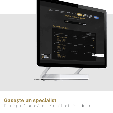
Gasește un specialist
Ranking-ul îi adună pe cei mai buni din industrie