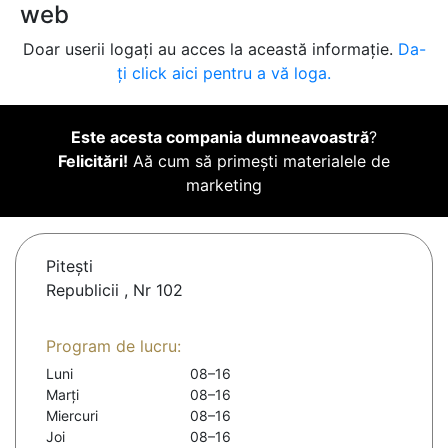
web
Doar userii logați au acces la această informație.
Da-
ți click aici pentru a vă loga.
Este acesta compania dumneavoastră
?
Felicitări!
Aă cum să primești materialele de
marketing
Piteşti
Republicii , Nr 102
Program de lucru:
Luni
08–16
Marți
08–16
Miercuri
08–16
Joi
08–16