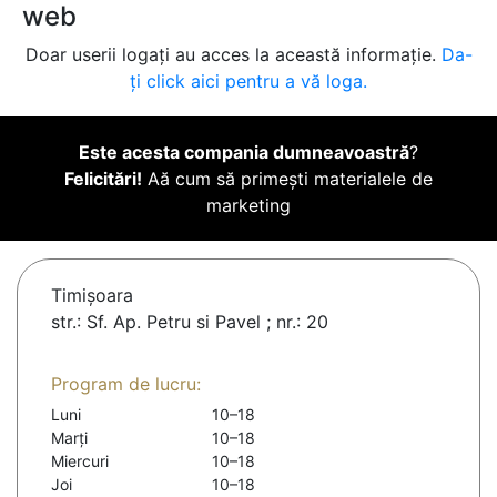
web
Doar userii logați au acces la această informație.
Da-
ți click aici pentru a vă loga.
Este acesta compania dumneavoastră
?
Felicitări!
Aă cum să primești materialele de
marketing
Timişoara
str.: Sf. Ap. Petru si Pavel ; nr.: 20
Program de lucru:
Luni
10–18
Marți
10–18
Miercuri
10–18
Joi
10–18