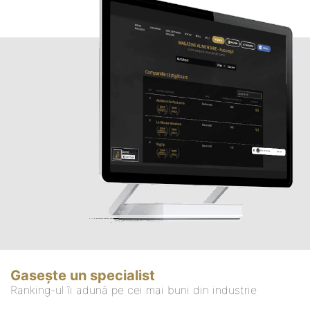
Gasește un specialist
Ranking-ul îi adună pe cei mai buni din industrie