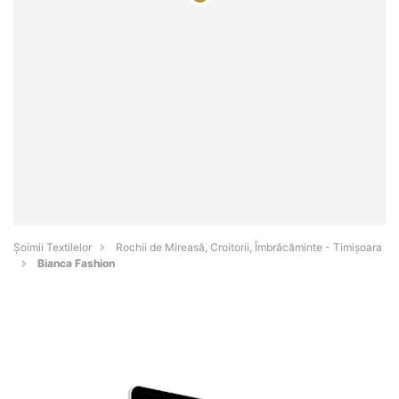
Șoimii Textilelor
Rochii de Mireasă, Croitorii, Îmbrăcăminte - Timişoara
Bianca Fashion