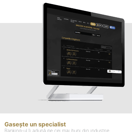
Gasește un specialist
Ranking-ul îi adună pe cei mai buni din industrie