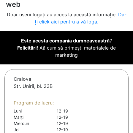
web
Doar userii logați au acces la această informație.
Da-
ți click aici pentru a vă loga.
Este acesta compania dumneavoastră
?
Felicitări!
Aă cum să primești materialele de
marketing
Craiova
Str. Unirii, bl. 23B
Program de lucru:
Luni
12–19
Marți
12–19
Miercuri
12–19
Joi
12–19