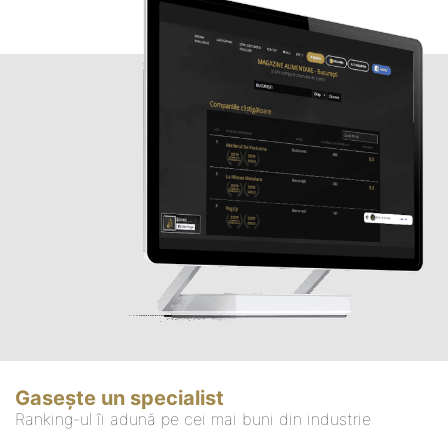
Gasește un specialist
Ranking-ul îi adună pe cei mai buni din industrie