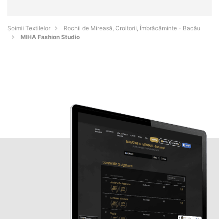
Șoimii Textilelor
Rochii de Mireasă, Croitorii, Îmbrăcăminte - Bacău
MIHA Fashion Studio