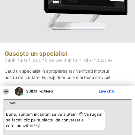
Gasește un specialist
Ranking-ul îi adună pe cei mai buni din industrie
Cauți un specialist in apropierea ta? Verificați motorul
nostru de căutare. Folosiți doar cele mai bune servicii!
ȘOIMII Textilelor
Live chat
Căutare
06:35
Bună, suntem încântați să vă ajutăm! 🙂 Vă rugăm
să faceți clic pe subiectul de conversație
corespunzător! 🙂