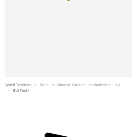
Șoimii Textilelor
Rochii de Mireasă, Croitorii, Îmbrăcăminte - Iaşi
Stil Textil