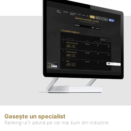
Gasește un specialist
Ranking-ul îi adună pe cei mai buni din industrie