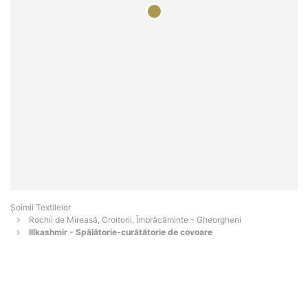
Șoimii Textilelor
Rochii de Mireasă, Croitorii, Îmbrăcăminte - Gheorgheni
Illkashmir - Spălătorie-curătătorie de covoare