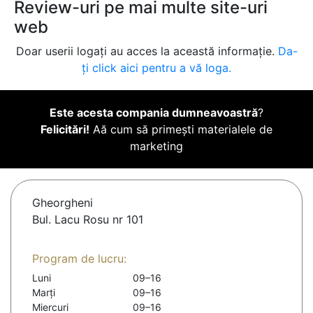
Review-uri pe mai multe site-uri
web
Doar userii logați au acces la această informație.
Da-
ți click aici pentru a vă loga.
Este acesta compania dumneavoastră
?
Felicitări!
Aă cum să primești materialele de
marketing
Gheorgheni
Bul. Lacu Rosu nr 101
Program de lucru:
Luni
09–16
Marți
09–16
Miercuri
09–16